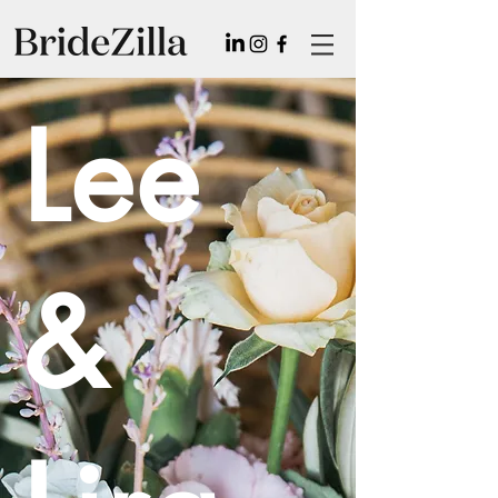
Lee
&